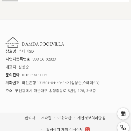
상호명
스테이SD
사업자등록번호
898-16-02823
대표자
심상순
문의전화
010-3541-3135
계좌번호
국민은행 131501-04-494342 (심상순,스테이SD)
주소
부산광역시 해운대구 송정중앙로 6번길 126, 3~5층
관리자
저작권
이용약관
개인정보처리방침
홈페이지 제작 이아이넷