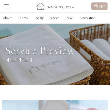
예약
About
Rooms
Facility
Service
Travel
Reservation
Service Preview
서비스 미리보기