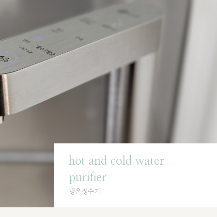
hot and cold water
purifier
냉온정수기