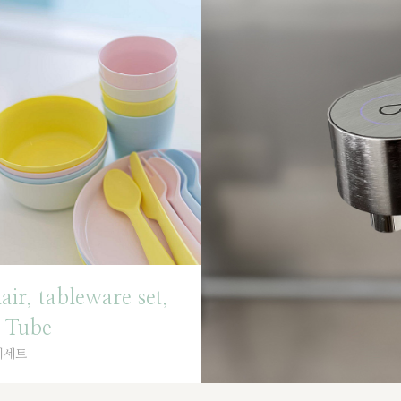
air, tableware set,
 Tube
기세트