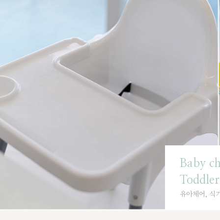
Baby ch
Toddler
유아체어, 식